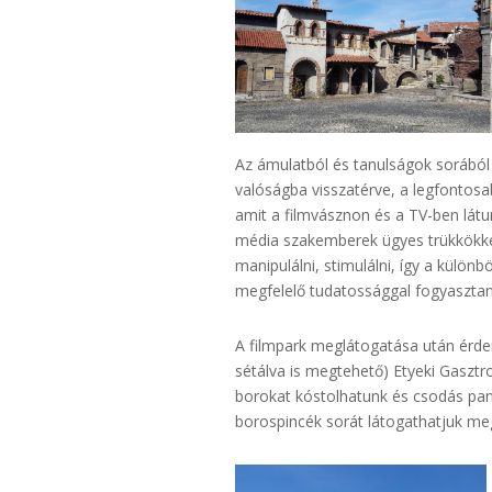
Az ámulatból és tanulságok sorából
valóságba visszatérve, a legfonto
amit a filmvásznon és a TV-ben látu
média szakemberek ügyes trükkökke
manipulálni, stimulálni, így a külö
megfelelő tudatossággal fogyasztan
A filmpark meglátogatása után érdem
sétálva is megtehető) Etyeki Gasztr
borokat kóstolhatunk és csodás pan
borospincék sorát látogathatjuk me