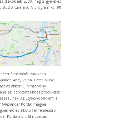
 és diákoknak 2500, míg 2 gyerekes
stúdió túra ára. A program kb. 90
pített filmstúdiót 2007-ben
Sándor, Andy Vajna, Peter Munk,
st az akkori új filmtörvény
nis az idehozott filmes produkciók
szesülnek. Az EtyekWood-ként is
r (Alexander Korda) magyar
gban élő és alkotó filmrendezőről
der Korda a brit filmgyártás