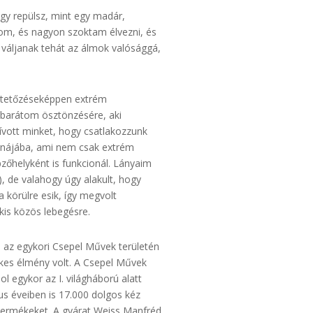
y repülsz, mint egy madár,
om, és nagyon szoktam élvezni, és
r váljanak tehát az álmok valósággá,
betetőzéseképpen extrém
 barátom ösztönzésére, aki
ívott minket, hogy csatlakozzunk
rnájába, ami nem csak extrém
zőhelyként is funkcionál. Lányaim
, de valahogy úgy alakult, hogy
 körülre esik, így megvolt
kis közös lebegésre.
 az egykori Csepel Művek területén
ekes élmény volt. A Csepel Művek
l egykor az I. világháború alatt
us éveiben is 17.000 dolgos kéz
 termékeket. A gyárat Weiss Manfréd