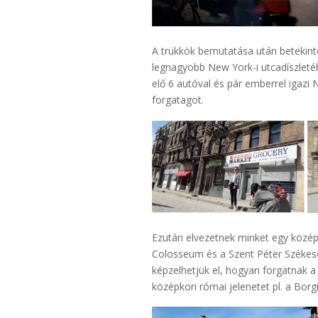
A trükkök bemutatása után betekinté
legnagyobb New York-i utcadíszleté
elő 6 autóval és pár emberrel igazi
forgatagot.
Ezután elvezetnek minket egy középk
Colosseum és a Szent Péter Székeseg
képzelhetjük el, hogyan forgatnak a 
középkori római jelenetet pl. a Bor