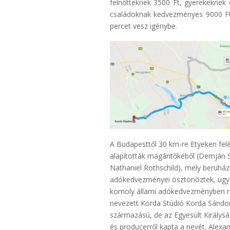
felnőtteknek 3500 Ft, gyerekeknek
családoknak kedvezményes 9000 Ft 
percet vesz igénybe.
A Budapesttől 30 km-re Etyeken felé
alapították magántőkéből (Demján 
Nathaniel Rothschild), mely beruházá
adókedvezményei ösztönöztek, ugya
komoly állami adókedvezményben ré
nevezett Korda Stúdió Korda Sándo
származású, de az Egyesült Királysá
és producerről kapta a nevét. Alexan