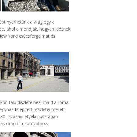
st nyerhetünk a világ egyik
be, ahol elmondják, hogyan idéznek
 New Yorki csúcsforgalmat és
ori falu díszleteihez, majd a római
yház felépített részletei mellett
XXI. századi etyeki pusztában
giák című filmsorozathoz.