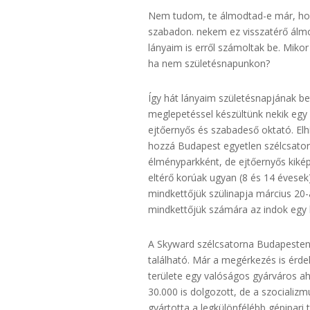
Nem tudom, te álmodtad-e már, hog
szabadon. nekem ez visszatérő álm
lányaim is erről számoltak be. Miko
ha nem születésnapunkon?
Így hát lányaim születésnapjának 
meglepetéssel készültünk nekik egy
ejtőernyős és szabadeső oktató. Elh
hozzá Budapest egyetlen szélcsato
élményparkként, de ejtőernyős kikép
eltérő korúak ugyan (8 és 14 évesek)
mindkettőjük szülinapja március 20-a
mindkettőjük számára az indok egy 
A Skyward szélcsatorna Budapesten
található. Már a megérkezés is érd
területe egy valóságos gyárváros aho
30.000 is dolgozott, de a szocializm
gyártotta a legkülönfélébb gépipari