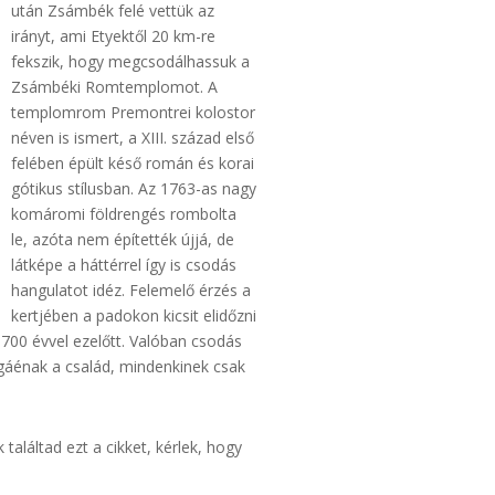
után Zsámbék felé vettük az
irányt, ami Etyektől 20 km-re
fekszik, hogy megcsodálhassuk a
Zsámbéki Romtemplomot. A
templomrom Premontrei kolostor
néven is ismert, a XIII. század első
felében épült késő román és korai
gótikus stílusban. Az 1763-as nagy
komáromi földrengés rombolta
le, azóta nem építették újjá, de
látképe a háttérrel így is csodás
hangulatot idéz. Felemelő érzés a
kertjében a padokon kicsit elidőzni
tt 700 évvel ezelőtt. Valóban csodás
áénak a család, mindenkinek csak
aláltad ezt a cikket, kérlek, hogy