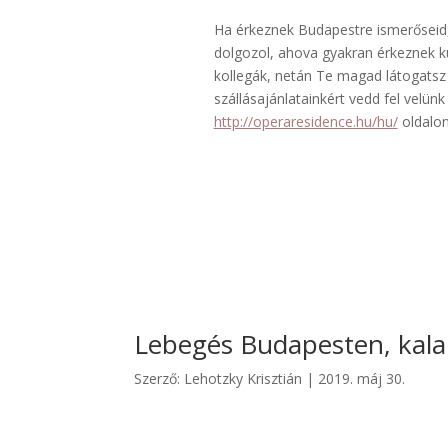
Ha érkeznek Budapestre ismerőseid,
dolgozol, ahova gyakran érkeznek kü
kollegák, netán Te magad látogatsz 
szállásajánlatainkért vedd fel velünk
http://operaresidence.hu/hu/
oldalon
Lebegés Budapesten, kala
Szerző:
Lehotzky Krisztián
|
2019. máj 30.