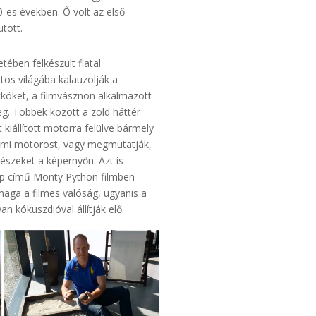
0-es években. Ő volt az első
ütött.
ében felkészült fiatal
tos világába kalauzolják a
kköket, a filmvásznon alkalmazott
g. Többek között a zöld háttér
 kiállított motorra felülve bármely
almi motorost, vagy megmutatják,
nészeket a képernyőn. Azt is
p című Monty Python filmben
aga a filmes valóság, ugyanis a
 kókuszdióval állítják elő.