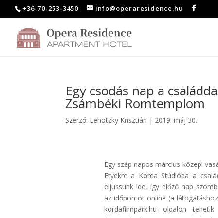
+36-70-253-3450
info@operaresidence.hu
Egy csodás nap a családda
Zsámbéki Romtemplom
Szerző:
Lehotzky Krisztián
|
2019. máj 30.
Egy szép napos március közepi vasá
Etyekre a Korda Stúdióba a csalá
eljussunk ide, így előző nap szomb
az időpontot online (a látogatásho
kordafilmpark.hu oldalon tehet