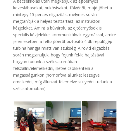
A becsekkolás után megkapjuk az ejtőernyős
kezeslábasokat, bukósisakot, fölvédőt, majd jöhet a
mintegy 15 perces eligazítás, melynek során
megtanítják a helyes testtartást, az instruktori
kézjeleket. Amint a búvárok, az ejtőernyősök is
speciális kézjelekkel kommunikálnak egymással, amire
jelen esetben a felhajtóerőt biztosító 4 db repülőgép
turbina hangja miatt van szükség. A rövid eligazítás
során megtanuljuk, hogy fejünk fel-le hajtásával
hogyan tudunk a szélcsatornában
felszállni/elemelkedni, illetve csökkenteni a
magasságunkon (homorítva állunkat leszegve
emelkedni, míg állunkat felemelve süllyedni tudunk a
szélcsatornában).