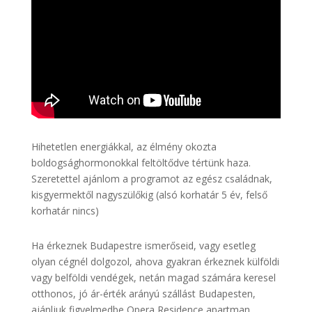
Hihetetlen energiákkal, az élmény okozta
boldogsághormonokkal feltöltődve tértünk haza.
Szeretettel ajánlom a programot az egész családnak,
kisgyermektől nagyszülőkig (alsó korhatár 5 év, felső
korhatár nincs)
Ha érkeznek Budapestre ismerőseid, vagy esetleg
olyan cégnél dolgozol, ahova gyakran érkeznek külföldi
vagy belföldi vendégek, netán magad számára keresel
otthonos, jó ár-érték arányú szállást Budapesten,
ajánljuk figyelmedbe Opera Residence apartman