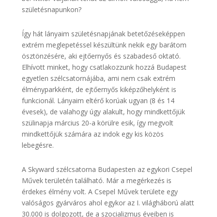
születésnapunkon?
Így hát lányaim születésnapjának betetőzéseképpen
extrém meglepetéssel készültünk nekik egy barátom
ösztönzésére, aki ejtőernyős és szabadeső oktató.
Elhívott minket, hogy csatlakozzunk hozzá Budapest
egyetlen szélcsatornájába, ami nem csak extrém
élményparkként, de ejtőernyős kiképzőhelyként is
funkcionál. Lányaim eltérő korúak ugyan (8 és 14
évesek), de valahogy úgy alakult, hogy mindkettőjük
szülinapja március 20-a körülre esik, így megvolt
mindkettőjük számára az indok egy kis közös
lebegésre.
A Skyward szélcsatorna Budapesten az egykori Csepel
Művek területén található. Már a megérkezés is
érdekes élmény volt. A Csepel Művek területe egy
valóságos gyárváros ahol egykor az I. világháború alatt
30.000 is dolgozott, de a szocializmus éveiben is