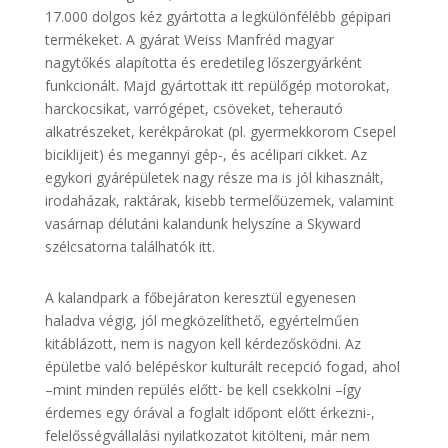
17.000 dolgos kéz gyártotta a legkülönfélébb gépipari
termékeket. A gyárat Weiss Manfréd magyar
nagytőkés alapította és eredetileg lőszergyárként
funkcionált. Majd gyártottak itt repülőgép motorokat,
harckocsikat, varrógépet, csöveket, teherautó
alkatrészeket, kerékpárokat (pl. gyermekkorom Csepel
biciklijeit) és megannyi gép-, és acélipari cikket. Az
egykori gyárépületek nagy része ma is jól kihasznált,
irodaházak, raktárak, kisebb termelőüzemek, valamint
vasárnap délutáni kalandunk helyszíne a Skyward
szélcsatorna találhatók itt.
A kalandpark a főbejáraton keresztül egyenesen
haladva végig, jól megközelíthető, egyértelműen
kitáblázott, nem is nagyon kell kérdezősködni. Az
épületbe való belépéskor kulturált recepció fogad, ahol
–mint minden repülés előtt- be kell csekkolni –így
érdemes egy órával a foglalt időpont előtt érkezni-,
felelősségvállalási nyilatkozatot kitölteni, már nem