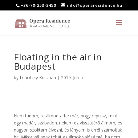
+36-70-253-3450
info@operaresidence.hu
Floating in the air in
Budapest
by
Lehotzky Krisztián
|
2019. Jun 5.
Nem tudom, te álmodtad-e már, hogy repülsz, mint
egy madár, szabadon. nekem ez visszatérő álmom, és
nagyon szoktam élvezni, és lányaim is erről számoltak
be. Mikor váljanak tehát az álmok valósággá, ha nem