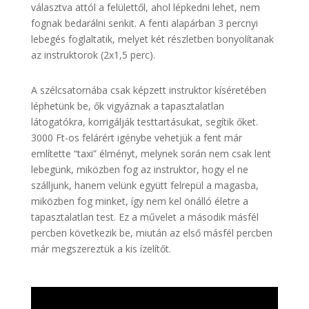
választva attól a felülettől, ahol lépkedni lehet, nem
fognak bedarálni senkit. A fenti alapárban 3 percnyi
lebegés foglaltatik, melyet két részletben bonyolítanak
az instruktorok (2x1,5 perc).
A szélcsatornába csak képzett instruktor kíséretében
léphetünk be, ők vigyáznak a tapasztalatlan
látogatókra, korrigálják testtartásukat, segítik őket.
3000 Ft-os felárért igénybe vehetjük a fent már
említette “taxi” élményt, melynek során nem csak lent
lebegünk, miközben fog az instruktor, hogy el ne
szálljunk, hanem velünk együtt felrepül a magasba,
miközben fog minket, így nem kel önálló életre a
tapasztalatlan test. Ez a művelet a második másfél
percben következik be, miután az első másfél percben
már megszereztük a kis ízelítőt.