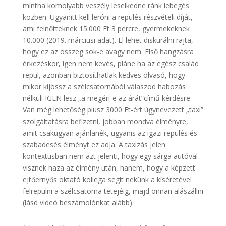
mintha komolyabb veszély leselkedne ránk lebegés
közben. Ugyanitt kell leróni a repülés részvételi díját,
ami felnőtteknek 15.000 Ft 3 percre, gyermekeknek
10.000 (2019. márciusi adat). El lehet diskurálni rajta,
hogy ez az összeg sok-e avagy nem. Első hangzásra
érkezéskor, igen nem kevés, pláne ha az egész család
repül, azonban biztosíthatlak kedves olvasó, hogy
mikor kijössz a szélcsatornából válaszod habozás
nélküli IGEN lesz „a megéri-e az árát”című kérdésre.
Van még lehetőség plusz 3000 Ft-ért úgynevezett „taxi”
szolgáltatásra befizetni, jobban mondva élményre,
amit csakugyan ajánlanék, ugyanis az igazi repülés és
szabadesés élményt ez adja. A taxizás jelen
kontextusban nem azt jelenti, hogy egy sárga autóval
visznek haza az élmény után, hanem, hogy a képzett
ejtőernyős oktató kollega segít nekünk a kíséretével
felrepülni a szélcsatorna tetejéig, majd onnan alászállni
(lásd videó beszámolónkat alább).